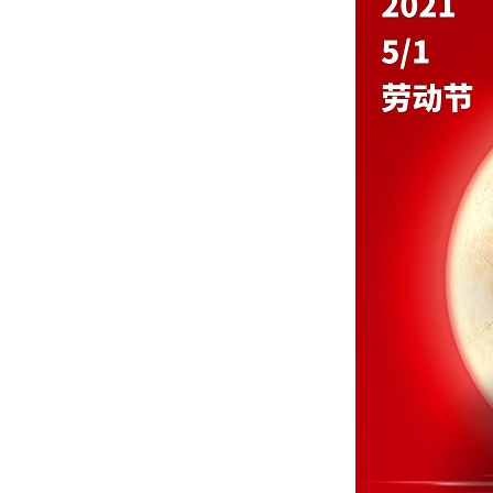
Ministry of Science and
Technology
商务部
Ministry of Commerce
中国国际贸易促进委员会
China Council for the Promotion of
Interational Trade
上海市人民政府
Shanghai Municipal People's
Government
协办单位Co-organizers：
中国机械工业联合会
China Machinery Industry