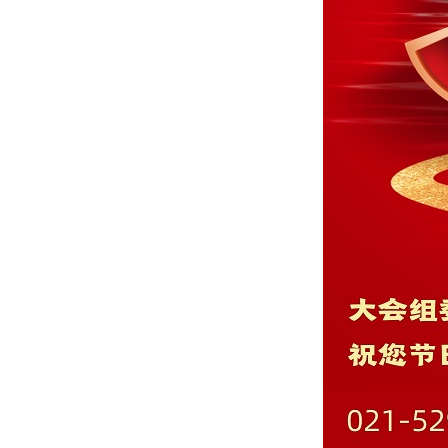
Federation
中国机电产品进出口商会
China Chamber of Commerce for
Import and Export of Machinery
and Electronic Products
中国有色金属工业协会
China Nonferrous Metals Industry
Association
中关村材料试验技术联盟
Chinese Society for Testingand
Materials,Zhongguancun
中国冶金装备智能制造联盟
China Metallurgical Equipment