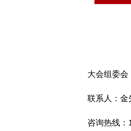
Intelligent Manufacturing Alliance
上海市新材料协会
Shanghai Association for
Advanced Materials
上海市稀土协会
Shanghai Association for Rare
Earth
大会组委会
上海有色金属行业协会
Nonferrous Metals Society of
联系人：金
Shanghai
上海通用航空行业协会
Shanghai General Aviation
咨询热线：18
Association