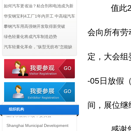
年9月14日-18日在上海举办！
如何汽车更省油？粘合剂和电池成为新
值此202
希望
华安钢宝利4工厂1年内开工 中高端汽车
用钢争夺激烈
攀钢汽车用高强钢开发取得新突破
会向所有劳
绿色轻量化将成汽车制造趋势
汽车轻量化革命，“纵型无纺布”怎能缺
定，大会组委
席!
指导单位 Supervisors：
-05日放假
上海市经济和信息化委员会
Shanghai Municipal Commission
of Economy and Informatization
间，展位继
组织机构
上海市发展和改革委员会
Shanghai Municipal Development
感谢您一
& Reform Commission