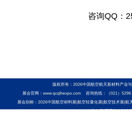
上海市玻璃玻璃纤维玻璃钢行业协
咨询QQ：25
会
Shanghai Glass Glass Fiber Glass
Fiber Reinforced Plastics
江苏省新材料产业协会
Jiangsu Advanced Materials
industry Association
江苏省稀土行业协会
版权所有：2026中国航空航天新材料产业
Jiangsu Rare Earth Industry
展会官网：www.qcqlhexpo.com 咨询热线：（021）5296 
Association
展会别称：2026中国航空材料展|航空轻量化展|航空技术展|航天装
装备展|国际航空制造
宁波市磁性材料商会
Ningbo Magnetic Materials
Association