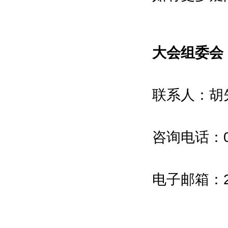
Federation
中国机电产品进出口商会
China Chamber of Commerce for
大会组委会
Import and Export of Machinery
and Electronic Products
联系人：胡
中国有色金属工业协会
China Nonferrous Metals Industry
Association
咨询电话：021
中关村材料试验技术联盟
Chinese Society for Testingand
电子邮箱：25
Materials,Zhongguancun
中国冶金装备智能制造联盟
China Metallurgical Equipment