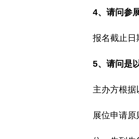
承办单位 Organizer：
4、请问参
东浩兰生会展集团\上海工业商务展
览有限公司
报名截止日
DEXPO Shanghai Industry &
Commerce Exhibition Co., Ltd.
海外合作 Overseas Partner：
5、请问是
汉诺威工业博览会
Hannover Messe
主办方根据
承办执行单位 Implemented by ：
东浩兰生(集团)有限公司
Donghao Lansheng (Group)
展位申请原
Co.Ltd
励兴展览（上海）有限公司