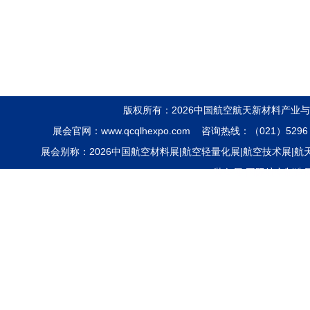
Intelligent Manufacturing Alliance
上海市新材料协会
Shanghai Association for
Advanced Materials
上海市稀土协会
版权所有：2026中国航空航天新材料产业
展会官网：www.qcqlhexpo.com 咨询热线：（021）5296 
Shanghai Association for Rare
展会别称：2026中国航空材料展|航空轻量化展|航空技术展|航天装
Earth
装备展|国际航空制造
上海有色金属行业协会
Nonferrous Metals Society of
Shanghai
上海通用航空行业协会
Shanghai General Aviation
Association