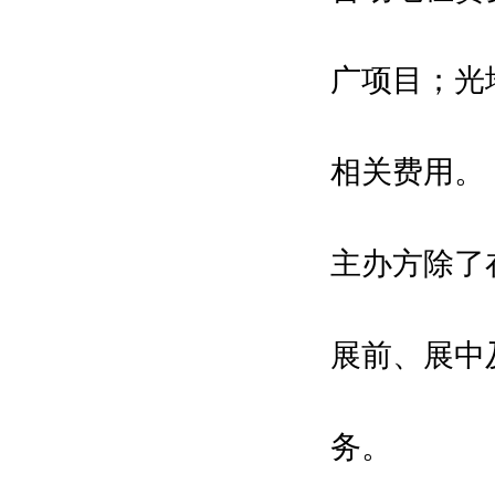
上海市玻璃玻璃纤维玻璃钢行业协
会
广项目；光
Shanghai Glass Glass Fiber Glass
Fiber Reinforced Plastics
江苏省新材料产业协会
相关费用。
Jiangsu Advanced Materials
industry Association
主办方除了
江苏省稀土行业协会
Jiangsu Rare Earth Industry
展前、展中
Association
宁波市磁性材料商会
Ningbo Magnetic Materials
务。
Association