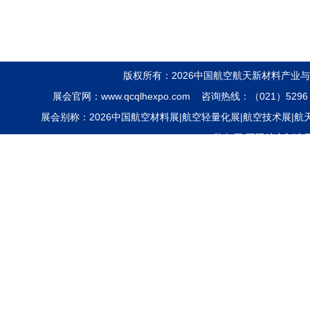
Shanghai Municipal People's
Government
协办单位Co-organizers：
版权所有：2026中国航空航天新材料产业
中国机械工业联合会
展会官网：www.qcqlhexpo.com 咨询热线：（021）5296 
China Machinery Industry
展会别称：2026中国航空材料展|航空轻量化展|航空技术展|航天装
Federation
装备展|国际航空制造
中国机电产品进出口商会
China Chamber of Commerce for
Import and Export of Machinery
and Electronic Products
中国有色金属工业协会
China Nonferrous Metals Industry
Association