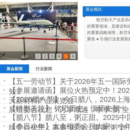
展会概括
航空航天产业是高端
的重要领域，是建设制
的重要战略保障，航空装
聚焦 ● 引领行业发展新
null
1
2
3
4
5
6
展会新闻
行业新闻
【五一劳动节】关于2026年五一国
【参展邀请函】展位火热预定中！20
知：
【2026腊八节】 今日腊八，2026
天新材料产业展览会
【特别关注】 铭记历史，缅怀先烈！
展组委会祝您：万事顺遂，事事“粥”全
【腊八节】腊八至，粥正甜。2025
【今日小年】大会组委会祝大家：小
组委会祝您：事事“粥”全，事事“粥”到