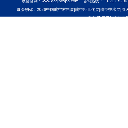
展会官网：www.qcqlhexpo.com 咨询热线：（021）5296 
展会别称：2026中国航空材料展|航空轻量化展|航空技术展|航天装
装备展|国际航空制造